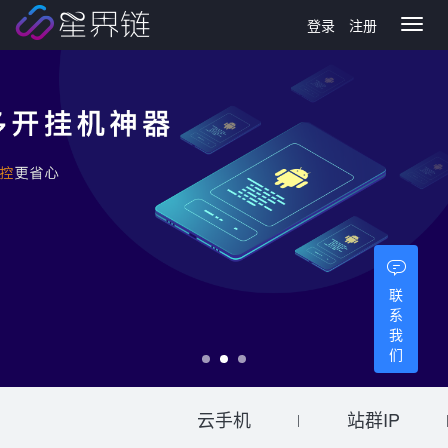
登录
注册
Toggl
naviga
联
系
我
们
云手机
站群IP