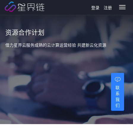
登录
注册
Toggl
naviga
资源合作计划
借力星界云服务成熟的云计算运营经验 共建新云化资源
联
系
我
们