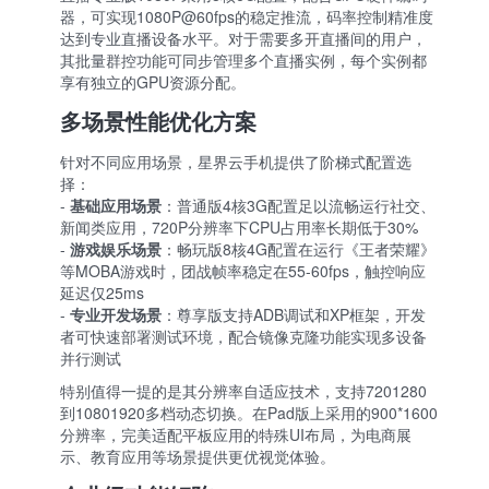
器，可实现1080P@60fps的稳定推流，码率控制精准度
达到专业直播设备水平。对于需要多开直播间的用户，
其批量群控功能可同步管理多个直播实例，每个实例都
享有独立的GPU资源分配。
多场景性能优化方案
针对不同应用场景，星界云手机提供了阶梯式配置选
择：
-
基础应用场景
：普通版4核3G配置足以流畅运行社交、
新闻类应用，720P分辨率下CPU占用率长期低于30%
-
游戏娱乐场景
：畅玩版8核4G配置在运行《王者荣耀》
等MOBA游戏时，团战帧率稳定在55-60fps，触控响应
延迟仅25ms
-
专业开发场景
：尊享版支持ADB调试和XP框架，开发
者可快速部署测试环境，配合镜像克隆功能实现多设备
并行测试
特别值得一提的是其分辨率自适应技术，支持720
1280
到1080
1920多档动态切换。在Pad版上采用的900*1600
分辨率，完美适配平板应用的特殊UI布局，为电商展
示、教育应用等场景提供更优视觉体验。