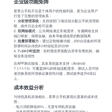
企业级功能矩阵
星界云手机不仅是个体用户的性能利器，更为企业用户
打造了完整的管理体系：
1.
分权管理系统
：支持按部门/项目组分配云手机管理权
限，操作日志全程可追溯
2.
双网络模式
：公共网络满足常规需求，专属网络支持
端口映射，保障金融、政务等敏感场景的数据隔离
3.
批量部署能力
：通过定制镜像功能，200台设备的环境
部署时间从传统8小时缩短至20分钟
4.
7×24小时监控
：实时预览界面配合异常告警机制，确
保业务连续性
在APP测试领域，其多系统版本支持（Android
7.1/11/13）可覆盖98%的终端适配需求。测试人员可快
速切换系统环境验证兼容性问题，测试效率提升6倍以
上。
成本效益分析
与传统真机农场相比，星界云手机展现出显著的成本优
势：
- 电力消耗降低90%，无需专用机房设施
- 设备利用率提升至85%（传统方案平均仅40%）