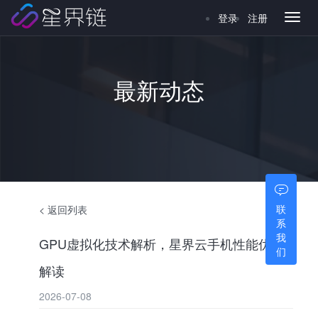
登录
注册
Toggl
naviga
最新动态
联
< 返回列表
系
我
GPU虚拟化技术解析，星界云手机性能优势
们
解读
2026-07-08