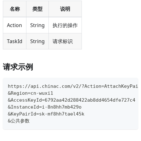
名称
类型
说明
Action
String
执行的操作
TaskId
String
请求标识
请求示例
https://api.chinac.com/v2/?Action=AttachKeyPair
&Region=cn-wuxi1
&AccessKeyId=6792aa42d288422ab8dd4654dfe727c4
&InstanceId=i-8n8hh7mb429o
&KeyPairId=sk-mf8hh7tael45k
&公共参数