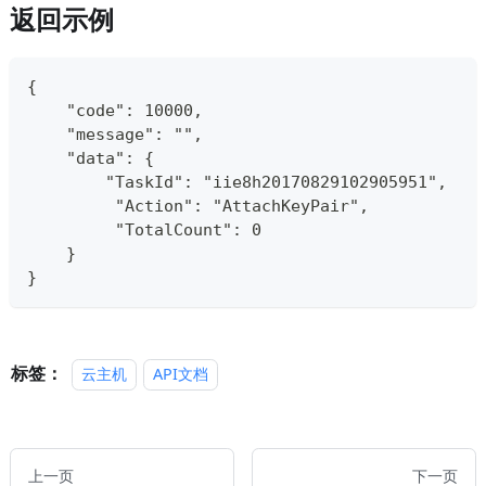
返回示例
{
    "code": 10000,
    "message": "",
    "data": {
        "TaskId": "iie8h20170829102905951",
         "Action": "AttachKeyPair",
         "TotalCount": 0
    }
}
标签：
云主机
API文档
上一页
下一页