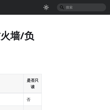
防火墙/负
是否只
读
否