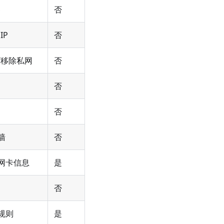
器
否
IP
否
/移除私网
否
否
否
墙
否
网卡信息
是
否
规则
是