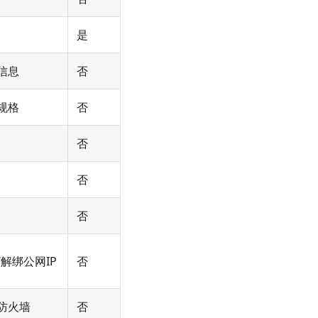
是
信息
否
规格
否
否
否
否
解绑公网IP
否
防火墙
否