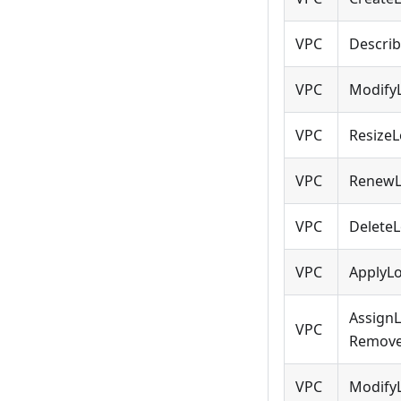
VPC
Descri
VPC
ModifyL
VPC
Resize
VPC
RenewL
VPC
Delete
VPC
ApplyL
AssignL
VPC
Remove
VPC
ModifyL