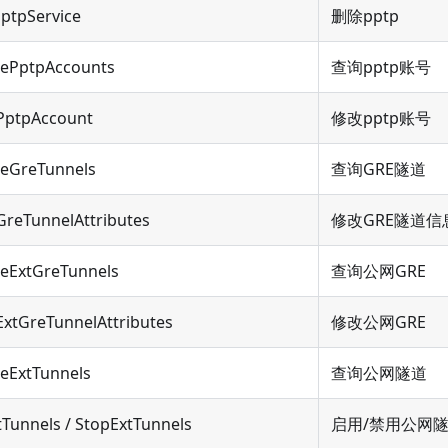
ptpService
删除pptp
bePptpAccounts
查询pptp账号
PptpAccount
修改pptp账号
beGreTunnels
查询GRE隧道
GreTunnelAttributes
修改GRE隧道信
beExtGreTunnels
查询公网GRE
xtGreTunnelAttributes
修改公网GRE
eExtTunnels
查询公网隧道
tTunnels / StopExtTunnels
启用/禁用公网