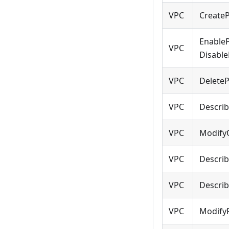
VPC
Create
EnableP
VPC
Disabl
VPC
Delete
VPC
Descri
VPC
Modify
VPC
Describ
VPC
Describ
VPC
Modify