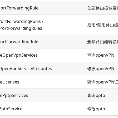
PortForwardingRule
创建路由器转发
ortForwardingRules /
启用/禁用路由
ePortForwardingRules
PortForwardingRule
删除路由器转发
beOpenVpnServices
查询openVPN
OpenVpnServiceAttributes
修改openVPN
eLicenses
查询openVPN
ePptpServices
查询pptp
PptpService
修改pptp