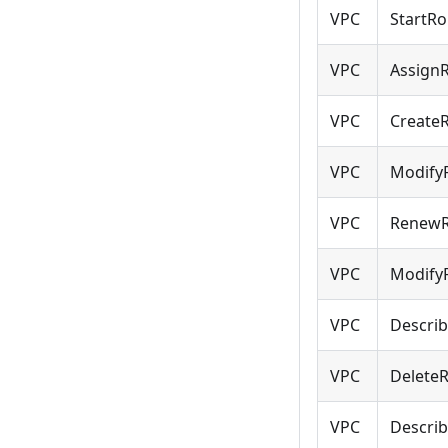
VPC
StartRo
VPC
Assign
VPC
CreateR
VPC
ModifyR
VPC
RenewR
VPC
ModifyR
VPC
Describ
VPC
Delete
VPC
Descri