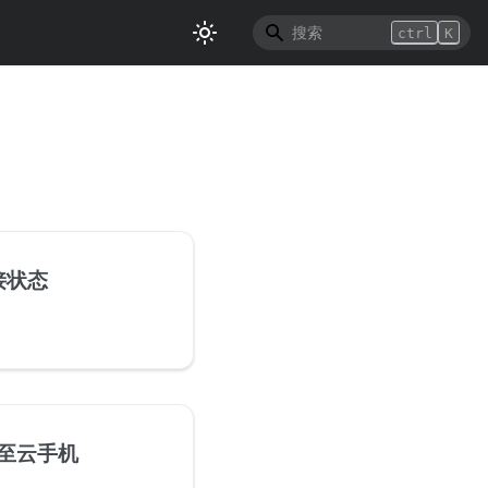
ctrl
K
接状态
令至云手机