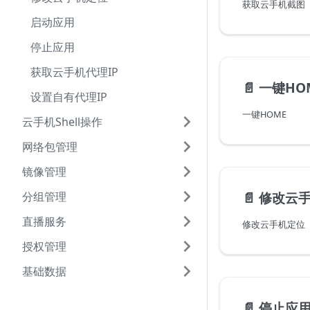
获取云手机截图
启动应用
停止应用
获取云手机代理IP
📄️
一键HO
设置自有代理IP
一键HOME
云手机Shell操作
网络包管理
镜像管理
📄️
修改云
分组管理
直播服务
修改云手机定位
授权管理
基础数据
📄️
停止应