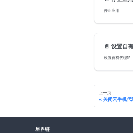
停止应用
📄️
设置自有
设置自有代理IP
上一页
关闭云手机代理
星界链