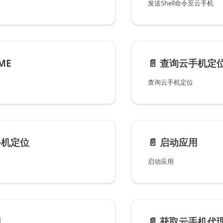
发送Shell命令至云手机
ME
📄️
查询云手机定
查询云手机定位
手机定位
📄️
启动应用
启动应用
用
📄️
获取云手机代理