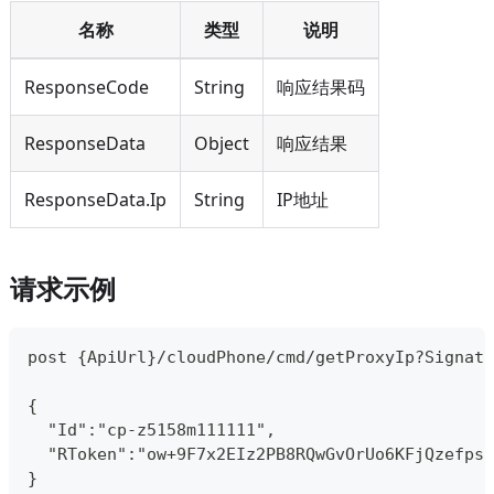
名称
类型
说明
ResponseCode
String
响应结果码
ResponseData
Object
响应结果
ResponseData.Ip
String
IP地址
请求示例
post {ApiUrl}/cloudPhone/cmd/getProxyIp?Signatu
{
  "Id":"cp-z5158m111111",
  "RToken":"ow+9F7x2EIz2PB8RQwGvOrUo6KFjQzefpsA
}