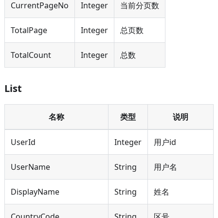
CurrentPageNo
Integer
当前分页数
TotalPage
Integer
总页数
TotalCount
Integer
总数
List
名称
类型
说明
UserId
Integer
用户id
UserName
String
用户名
DisplayName
String
姓名
CountryCode
String
区号