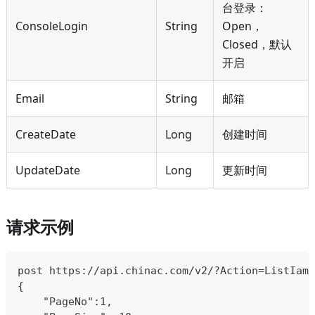
台登录：
ConsoleLogin
String
Open，
Closed，默认
开启
Email
String
邮箱
CreateDate
Long
创建时间
UpdateDate
Long
更新时间
请求示例
post https://api.chinac.com/v2/?Action=ListIamU
{
    "PageNo":1,