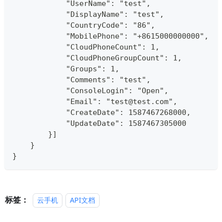
            "UserName": "test",
            "DisplayName": "test",
            "CountryCode": "86",
            "MobilePhone": "+8615000000000",
            "CloudPhoneCount": 1,
            "CloudPhoneGroupCount": 1,
            "Groups": 1,
            "Comments": "test",
            "ConsoleLogin": "Open",
            "Email": "test@test.com",
            "CreateDate": 1587467268000,
            "UpdateDate": 1587467305000
        }]
    }
}
标签：
云手机
API文档