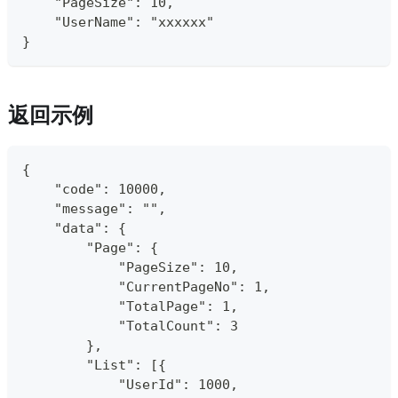
    "PageSize": 10,
    "UserName": "xxxxxx"
}
返回示例
{
    "code": 10000,
    "message": "",
    "data": {
        "Page": {
            "PageSize": 10,
            "CurrentPageNo": 1,
            "TotalPage": 1,
            "TotalCount": 3
        },
        "List": [{
            "UserId": 1000,