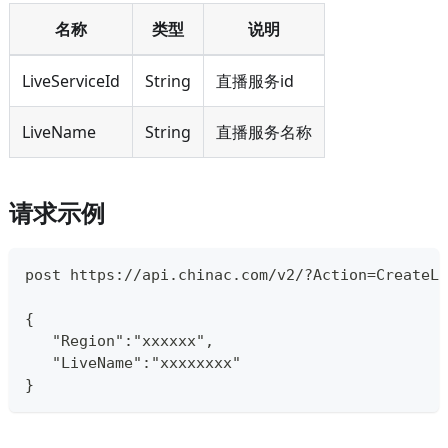
名称
类型
说明
LiveServiceId
String
直播服务id
LiveName
String
直播服务名称
请求示例
post https://api.chinac.com/v2/?Action=Creat
{
   "Region":"xxxxxx",
   "LiveName":"xxxxxxxx"
}