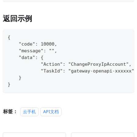
返回示例
{
    "code": 10000,
    "message": "",
    "data": {
            "Action": "ChangeProxyIpAccount",
            "TaskId": "gateway-openapi-xxxxxx"
    }
}
标签：
云手机
API文档