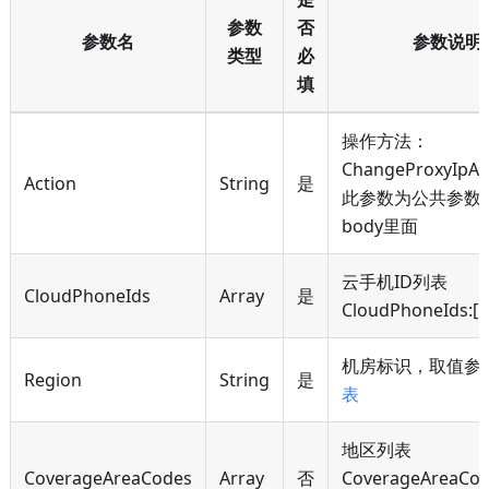
参数
否
参数名
参数说明
类型
必
填
操作方法：
ChangeProxyIpA
Action
String
是
此参数为公共参数
body里面
云手机ID列表
CloudPhoneIds
Array
是
CloudPhoneIds:
[
"
机房标识，取值参
Region
String
是
表
地区列表
CoverageAreaCodes
Array
否
CoverageAreaCod