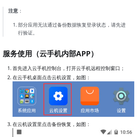
注意
：
部分应用无法通过备份数据恢复登录状态，请先进
行验证。
服务使用（云手机内部APP）
首先进入云手机控制台，打开云手机远程控制窗口；
在云手机桌面点击云机设置，如图：
在云机设置里点击备份恢复，如图：