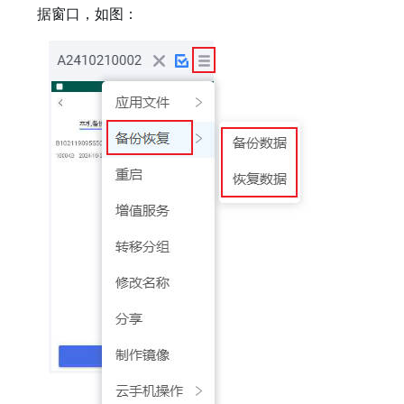
据窗口，如图：