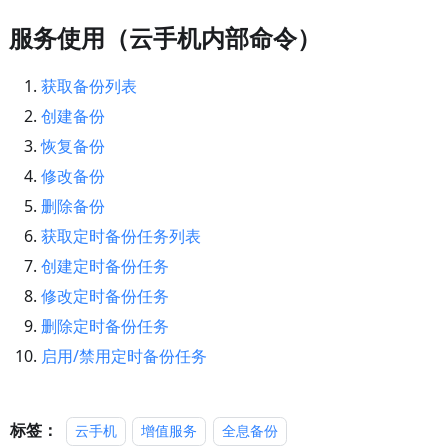
服务使用（云手机内部命令）
获取备份列表
创建备份
恢复备份
修改备份
删除备份
获取定时备份任务列表
创建定时备份任务
修改定时备份任务
删除定时备份任务
启用/禁用定时备份任务
标签：
云手机
增值服务
全息备份