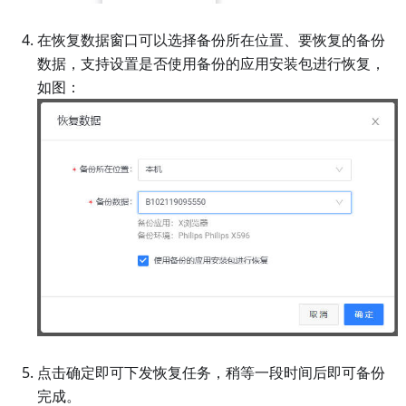
在恢复数据窗口可以选择备份所在位置、要恢复的备份
数据，支持设置是否使用备份的应用安装包进行恢复，
如图：
点击确定即可下发恢复任务，稍等一段时间后即可备份
完成。