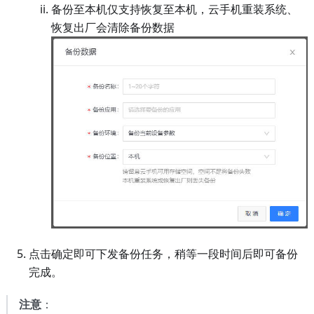
备份至本机仅支持恢复至本机，云手机重装系统、
恢复出厂会清除备份数据
点击确定即可下发备份任务，稍等一段时间后即可备份
完成。
注意
：