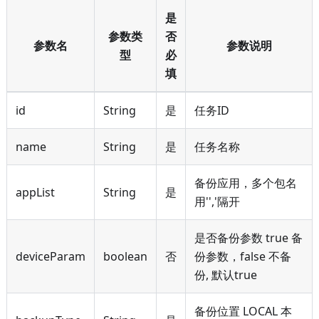
是
参数类
否
参数名
参数说明
型
必
填
id
String
是
任务ID
name
String
是
任务名称
备份应用，多个包名
appList
String
是
用'','隔开
是否备份参数 true 备
deviceParam
boolean
否
份参数，false 不备
份, 默认true
备份位置 LOCAL 本