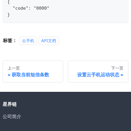
{
  "code": "0000"
}
标签：
云手机
API文档
上一页
下一页
获取当前短信条数
设置云手机运动状态
星界链
公司简介